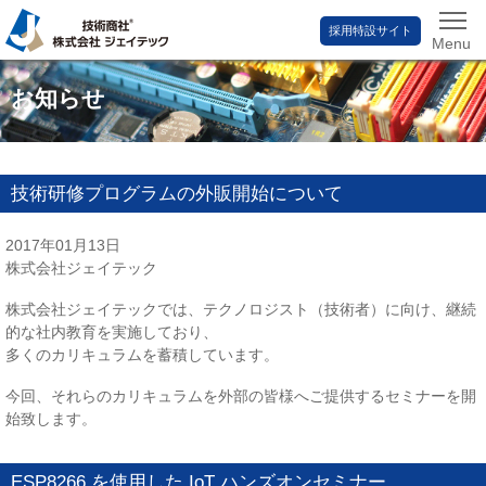
採用特設サイト
Menu
お知らせ
技術研修プログラムの外販開始について
2017年01月13日
株式会社ジェイテック
株式会社ジェイテックでは、テクノロジスト（技術者）に向け、継続
的な社内教育を実施しており、
多くのカリキュラムを蓄積しています。
今回、それらのカリキュラムを外部の皆様へご提供するセミナーを開
始致します。
ESP8266 を使用した IoT ハンズオンセミナー