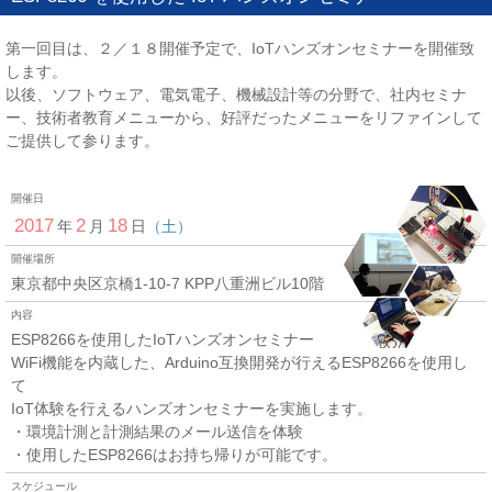
第一回目は、２／１８開催予定で、IoTハンズオンセミナーを開催致
します。
以後、ソフトウェア、電気電子、機械設計等の分野で、社内セミナ
ー、技術者教育メニューから、好評だったメニューをリファインして
ご提供して参ります。
開催日
2017
2
18
年
月
日
（土）
開催場所
東京都中央区京橋1-10-7 KPP八重洲ビル10階
内容
ESP8266を使用したIoTハンズオンセミナー
WiFi機能を内蔵した、Arduino互換開発が行えるESP8266を使用し
て
IoT体験を行えるハンズオンセミナーを実施します。
・環境計測と計測結果のメール送信を体験
・使用したESP8266はお持ち帰りが可能です。
スケジュール